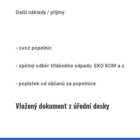
Další náklady / příjmy:
- svoz popelnic - 4.
- zpětný odběr tříděného odpadu EKO KO
- poplatek od občanů za popelni
Vložený dokument z úřední desky