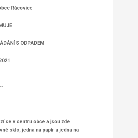
 obce Rácovice
MUJE
NÍ S ODPADEM
021
-----------------------------------------------------------
--
zí se v centru obce a jsou zde
vné sklo, jedna na papír a jedna na