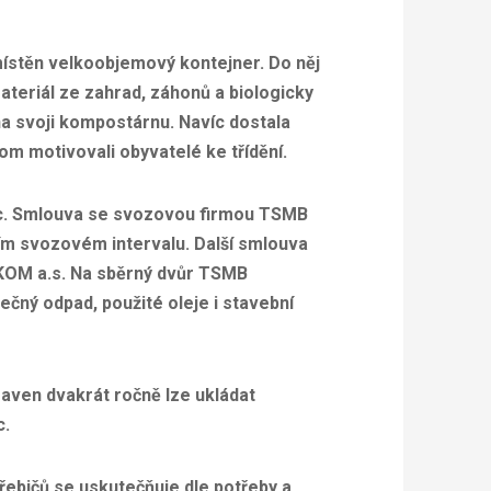
umístěn velkoobjemový kontejner. Do něj
teriál ze zahrad, záhonů a biologicky
na svoji kompostárnu. Navíc dostala
 motivovali obyvatelé ke třídění.
ic. Smlouva se svozovou firmou TSMB
ním svozovém intervalu. Další smlouva
-KOM a.s. Na sběrný dvůr TSMB
ný odpad, použité oleje i stavební
aven dvakrát ročně lze ukládat
c.
řebičů se uskutečňuje dle potřeby a