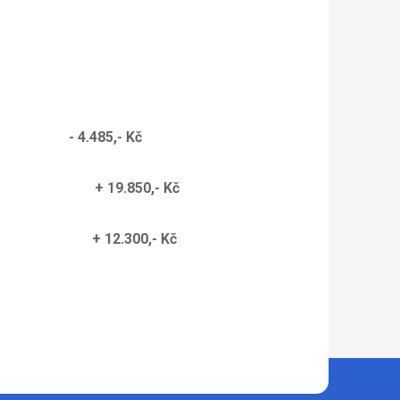
485,- Kč
M a.s. + 19.850,- Kč
ce + 12.300,- Kč