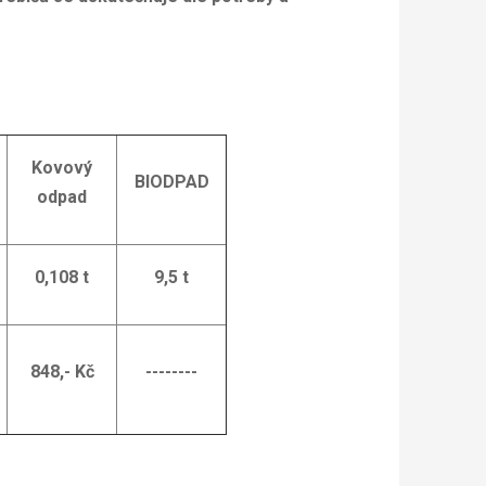
Kovový
BIODPAD
odpad
0,108 t
9,5 t
848,- Kč
--------