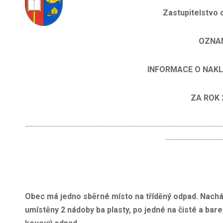
Zastupitelstvo
OZNA
INFORMACE O NAKLÁDÁ
ZA ROK 2
-------------------------------------------------------------------------------
-----------------------
Obec má jedno sběrné místo na tříděný odpad. Nachá
umístěny 2 nádoby ba plasty, po jedné na čisté a bare