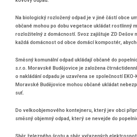
kovový odpad.
Na biologický rozložený odpad je v jiné částí obce 
občané mohou po dobu vegetace ukládat rostlinný ma
rozložitelný z domácností. Svoz zajištuje ZD Dešov 
každá domácnost od obce domácí kompostér, abychom
Směsný komunální odpad ukládají občané do popeln
s.r.o. Moravské Budějovice je založena čtrnáctiden
o nakládání odpadu je uzavřena se společností EKO
Moravské Budějovice mohou občané ukládat nebezpeč
suť.
Do velkoobjemového kontejneru, který jev obci připr
směsný objemný odpad, který se nevejde do popelni
Sběr železného šrotu a sběr vyřazených elektrospot