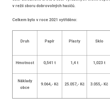
v režii sboru dobrovolných hasičů.
Celkem bylo v roce 2021 vytříděno:
Druh
Papír
Plasty
Sklo
Hmotnost
0,541 t
1,4 t
1,023 t
Náklady
9.064,- Kč
25.057,- Kč
3.055,- Kč
obce