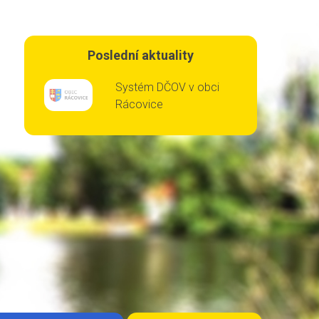
Poslední aktuality
Systém DČOV v obci
Rácovice