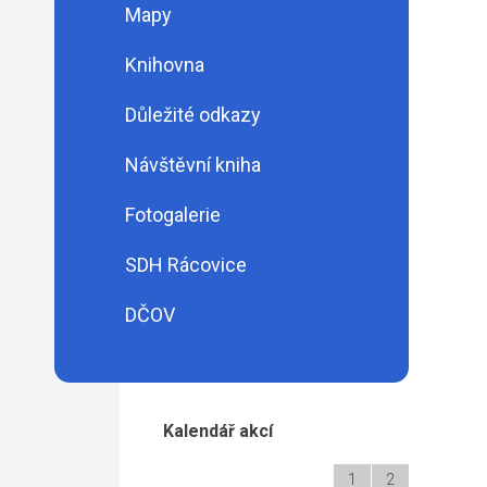
Mapy
Knihovna
Důležité odkazy
Návštěvní kniha
Fotogalerie
SDH Rácovice
DČOV
Kalendář akcí
1
2