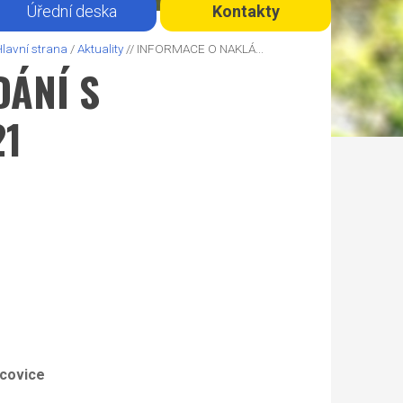
Úřední deska
Kontakty
Hlavní strana
/
Aktuality
// INFORMACE O NAKLÁ...
DÁNÍ S
21
covice