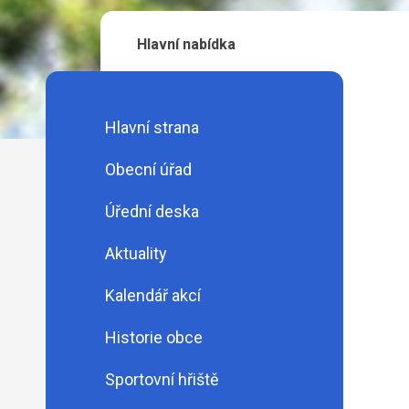
Hlavní nabídka
Hlavní strana
Obecní úřad
Úřední deska
Aktuality
Kalendář akcí
Historie obce
Sportovní hřiště