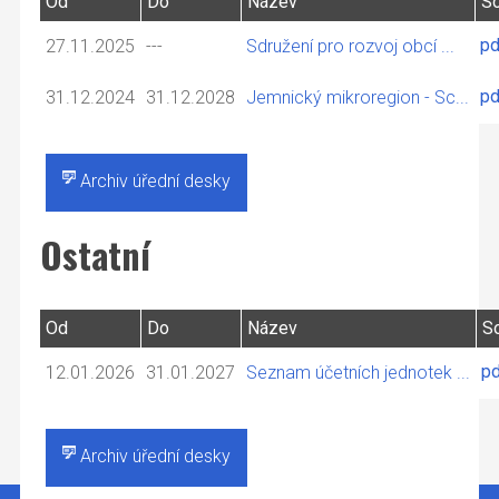
Od
Do
Název
S
pd
27.11.2025
---
Sdružení pro rozvoj obcí ...
pd
31.12.2024
31.12.2028
Jemnický mikroregion - Sc...
Archiv úřední desky
Ostatní
Od
Do
Název
S
pd
12.01.2026
31.01.2027
Seznam účetních jednotek ...
Archiv úřední desky