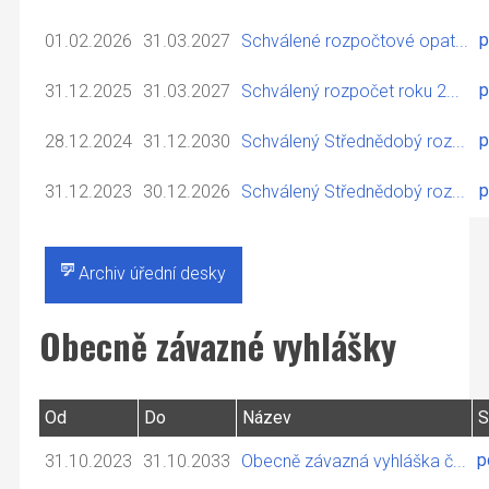
p
01.02.2026
31.03.2027
Schválené rozpočtové opat...
p
31.12.2025
31.03.2027
Schválený rozpočet roku 2...
p
28.12.2024
31.12.2030
Schválený Střednědobý roz...
p
31.12.2023
30.12.2026
Schválený Střednědobý roz...
Archiv úřední desky
Obecně závazné vyhlášky
Od
Do
Název
S
p
31.10.2023
31.10.2033
Obecně závazná vyhláška č...