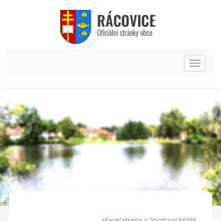
Hlavní
nabídk
Hlavní strana
// Sportovní hřiště