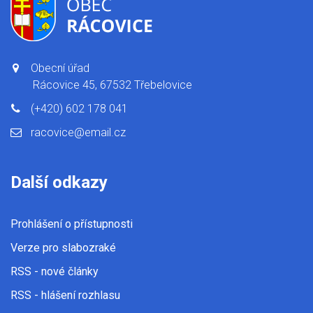
Obecní úřad
Rácovice 45, 67532 Třebelovice
(+420) 602 178 041
racovice@email.cz
Další odkazy
Prohlášení o přístupnosti
Verze pro slabozraké
RSS
- nové články
RSS
- hlášení rozhlasu