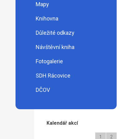
Mapy
Knihovna
Důležité odkazy
Návštěvní kniha
Fotogalerie
SDH Rácovice
DČOV
Kalendář akcí
1
2