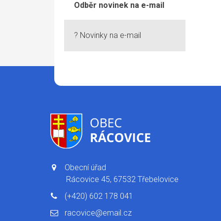
Odběr novinek na e-mail
? Novinky na e-mail
Obecní úřad
Rácovice 45, 67532 Třebelovice
(+420) 602 178 041
racovice@email.cz