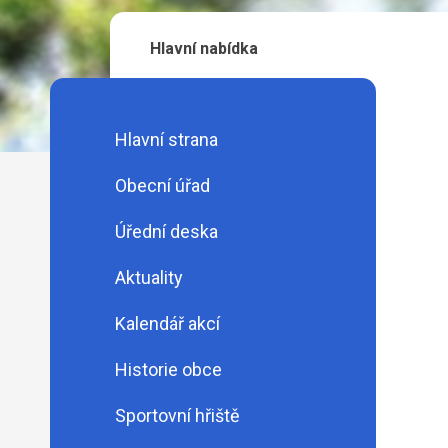
Hlavní nabídka
Hlavní strana
Obecní úřad
Úřední deska
Aktuality
Kalendář akcí
Historie obce
Sportovní hřiště