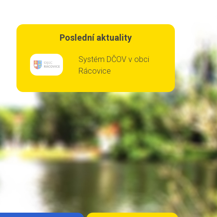
Poslední aktuality
Systém DČOV v obci
Rácovice