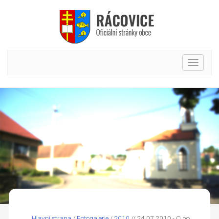
Hlavní
nabídk
Hlavní strana
/
Fotogalerie
/
2010
// 24.07.2010 - O po...