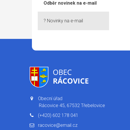
Odběr novinek na e-mail
? Novinky na e-mail
Obecní úřad
Rácovice 45, 67532 Třebelovice
(+420) 602 178 041
racovice@email.cz