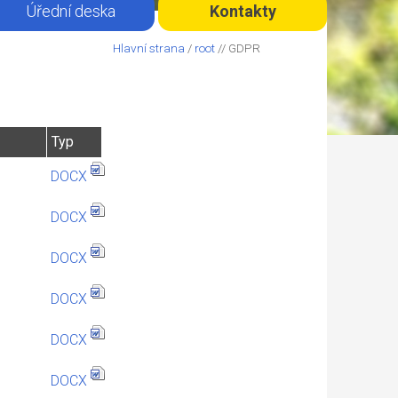
Úřední deska
Kontakty
Hlavní strana
/
root
// GDPR
Typ
DOCX
DOCX
DOCX
DOCX
DOCX
DOCX