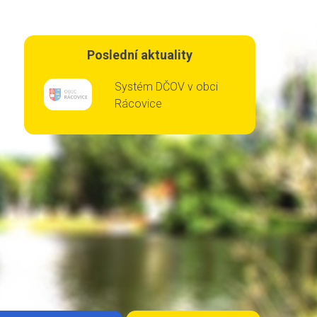
Poslední aktuality
Systém DČOV v obci
Rácovice