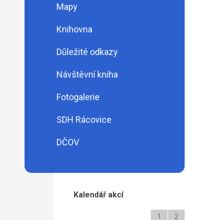
Mapy
Knihovna
Důležité odkazy
Návštěvní kniha
Fotogalerie
SDH Rácovice
DČOV
Kalendář akcí
1
2