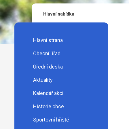
Hlavní nabídka
Hlavní strana
Obecní úřad
Úřední deska
Aktuality
Kalendář akcí
Historie obce
Sportovní hřiště