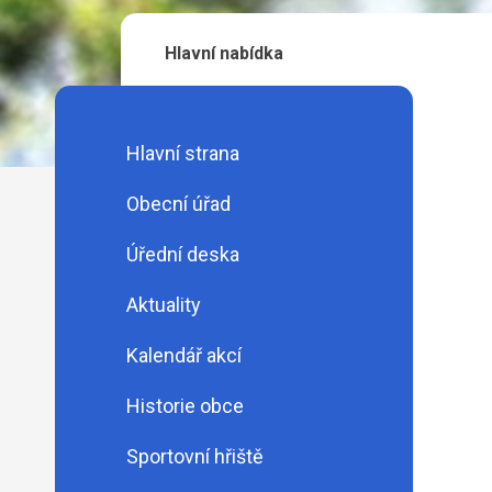
Hlavní nabídka
Hlavní strana
Obecní úřad
Úřední deska
Aktuality
Kalendář akcí
Historie obce
Sportovní hřiště