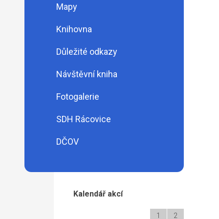
Mapy
Knihovna
Důležité odkazy
Návštěvní kniha
Fotogalerie
SDH Rácovice
DČOV
Kalendář akcí
1
2