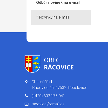
Odběr novinek na e-mail
? Novinky na e-mail
Obecní úřad
Rácovice 45, 67532 Třebelovice
(+420) 602 178 041
racovice@email.cz