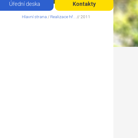
Úřední deska
Kontakty
Hlavní strana
/
Realizace hř...
// 2011