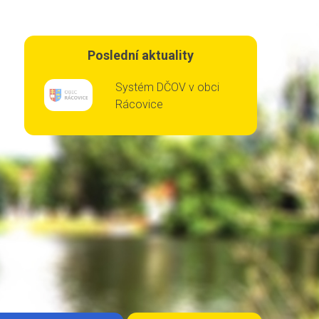
Poslední aktuality
Systém DČOV v obci
Rácovice