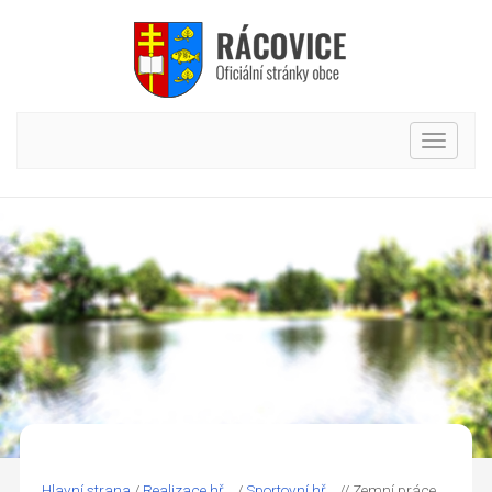
Hlavní
nabídk
Hlavní strana
/
Realizace hř...
/
Sportovní hř...
// Zemní práce