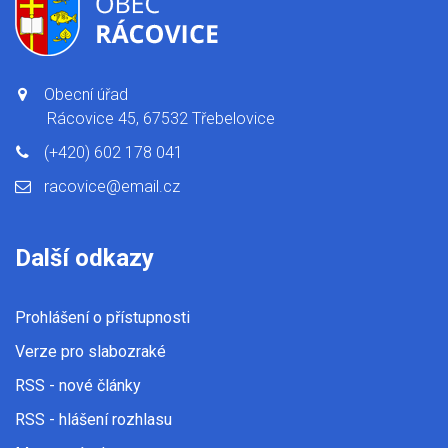
Obecní úřad
Rácovice 45, 67532 Třebelovice
(+420) 602 178 041
racovice@email.cz
Další odkazy
Prohlášení o přístupnosti
Verze pro slabozraké
RSS
- nové články
RSS
- hlášení rozhlasu